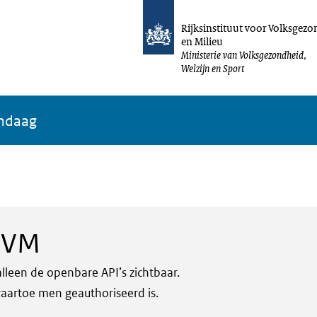
Rijksinstituut voor Volksgez
en Milieu
Ministerie van Volksgezondheid,
Welzijn en Sport
andaag
RIVM
alleen de openbare API’s zichtbaar.
waartoe men geauthoriseerd is.