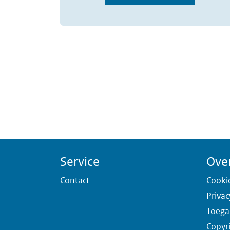
Service
Over
Contact
Cooki
Privac
Toega
Copyr