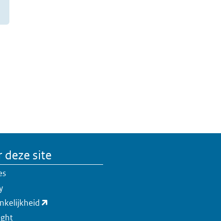
 deze site
es
y
nkelijkheid
ight