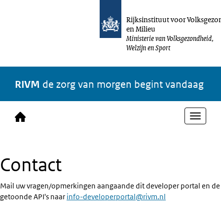
Rijksinstituut voor Volksgez
en Milieu
Ministerie van Volksgezondheid,
Naar hoofdinhoud
Welzijn en Sport
RIVM
de zorg van morgen begint vandaag
Toggl
navig
Contact
Mail uw vragen/opmerkingen aangaande dit developer portal en de
getoonde API's naar
info-developerportal@rivm.nl